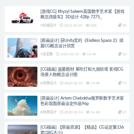
[游戏CG] Khyzyl Saleem英国数字艺术家【游戏
概念改装车】3D设计 428p 7275_
F机械设计
2023-04-05
608
40
[原画设计] 获Unity奖的《Endless Space 2》续
篇CG概念设计欣赏
Y设定集
2020-02-19
14.4K
20
[CG插画] 盗墓题材 某吹灯和九层妖塔 影视CG
场景人物概念设计图
B场景设计
2020-02-19
13.0K
75
[原画设计] Artem Chebokha俄罗斯数字艺术家
色彩氛围原画设定作品96p
B场景设计
2020-02-16
16.4K
25
[CG插画] 【原画资源】【精品】CG设定集136
套(18G大小)