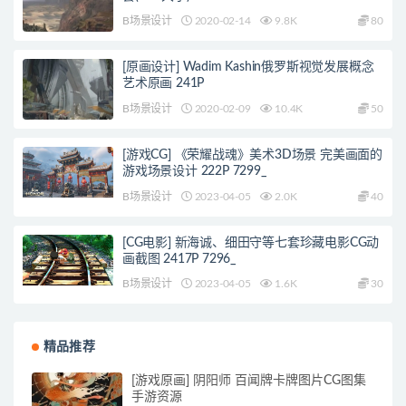
B场景设计
2020-02-14
9.8K
80
[原画设计] Wadim Kashin俄罗斯视觉发展概念
艺术原画 241P
B场景设计
2020-02-09
10.4K
50
[游戏CG] 《荣耀战魂》美术3D场景 完美画面的
游戏场景设计 222P 7299_
B场景设计
2023-04-05
2.0K
40
[CG电影] 新海诚、细田守等七套珍藏电影CG动
画截图 2417P 7296_
B场景设计
2023-04-05
1.6K
30
精品推荐
[游戏原画] 阴阳师 百闻牌卡牌图片CG图集
手游资源