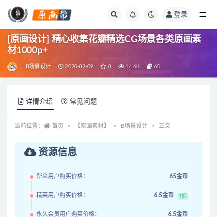
登录
全部
[原画设计] 精心收集花瓣精选CG场景各类原画素
材1000p+
B场景设计
2020-02-09
0
14.6K
65
详情介绍
常见问题
当前位置：
首页
【原画素材】
B场景设计
正文
资源信息
帮众用户购买价格：
65金币
精英用户购买价格：
6.5金币
1折
永久会员用户购买价格：
6.5金币