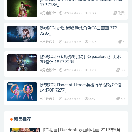
17P 7286_
A角色设计
2023-04-05
3.2K
免费
[游戏CG] 梦塔.迷城 游戏角色CG三面图 37P
7285_
A角色设计
2023-04-05
2.0K
5
[游戏CG] 科幻版黎明杀机《Spacelords》美术
3D设计 187P 7284_
A角色设计
2023-04-05
1.8K
30
[游戏CG] Planet of Heroes英雄行星 游戏CG设
定 170P 7277_
A角色设计
2023-04-05
839
30
精品推荐
[CG插画] Dandonfuga画师插画 2019年5月