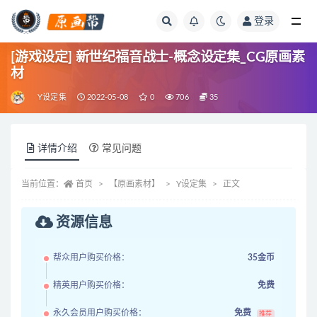
登录
全部
[游戏设定] 新世纪福音战士-概念设定集_CG原画素
材
Y设定集
2022-05-08
0
706
35
详情介绍
常见问题
当前位置：
首页
【原画素材】
Y设定集
正文
资源信息
帮众用户购买价格：
35金币
精英用户购买价格：
免费
永久会员用户购买价格：
免费
推荐