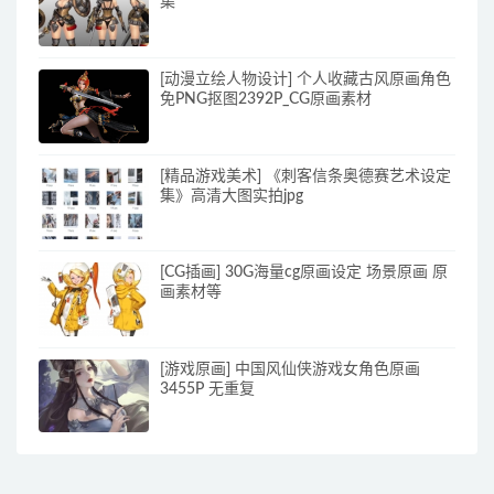
集
[动漫立绘人物设计] 个人收藏古风原画角色
免PNG抠图2392P_CG原画素材
[精品游戏美术] 《刺客信条奥德赛艺术设定
集》高清大图实拍jpg
[CG插画] 30G海量cg原画设定 场景原画 原
画素材等
[游戏原画] 中国风仙侠游戏女角色原画
3455P 无重复