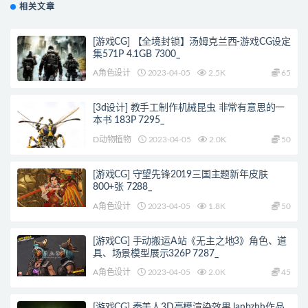
相关文章
[游戏CG] 【全境封锁】汤姆克兰西-游戏CG设定
集571P 4.1GB 7300_
A角色设计
2023-04-05
2.5K
65
[3d设计] 教手工制作机械昆虫 非常有意思的一
本书 183P 7295_
D动物植物
2023-04-05
2.0K
50
[游戏CG] 守望先锋2019三国主题新年皮肤
800+张 7288_
A角色设计
2023-04-05
1.8K
50
[游戏CG] 手动搬运A站《无主之地3》角色、道
具、场景模型展示326P 7287_
A角色设计
2023-04-05
2.0K
45
[游戏CG] 秦美人3D高模渲染效果 lanbzhh作品