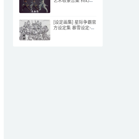
艺术收录合集 科幻次
时代.机械场景.角色概
念.手绘等
10000+P_CG原画资源
[设定画集] 星际争霸官
方设定集 暴雪设定-
StarCraft Field Manual