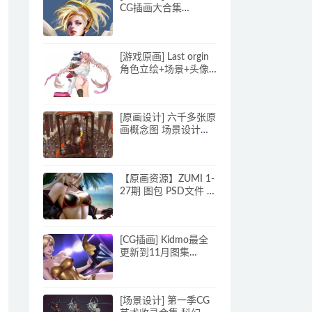
CG插画大合集
1072P_CG原画素材
[游戏原画] Last orgin
角色立绘+场景+头像
美术资源 2019P
[原画设计] 六千多张原
画概念图 场景设计素
材
【原画资源】ZUMI 1-
27期 图包 PSD文件 绘
画笔刷等
[CG插画] Kidmo最全
更新到11月图集
3700P 共27.2GB
[场景设计] 第一季CG