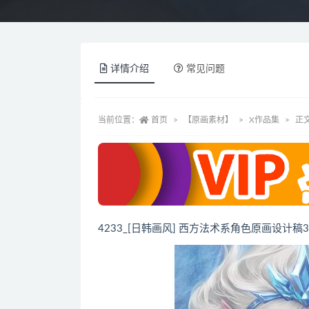
详情介绍
常见问题
当前位置：
首页
【原画素材】
X作品集
正
4233_[日韩画风] 西方法术系角色原画设计稿3