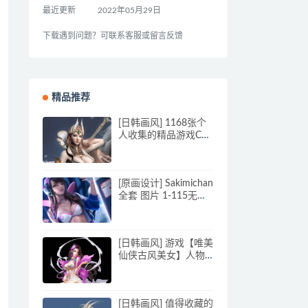
最近更新
2022年05月29日
下载遇到问题？可联系客服或留言反馈
精品推荐
[日韩画风] 1168张个
人收集的精品游戏CG
角色设计素材_CG原画
素材
[原画设计] Sakimichan
全套 图片 1-115无修
图集厚涂大神原画超
清CG插画素材
[日韩画风] 游戏【唯美
仙侠古风美女】人物
原画角色CG概念设定
集1226p_CG原画素材
[日韩画风] 值得收藏的