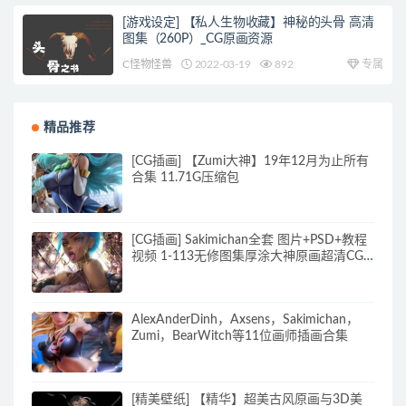
[游戏设定] 【私人生物收藏】神秘的头骨 高清
图集（260P）_CG原画资源
C怪物怪兽
2022-03-19
892
专属
精品推荐
[CG插画] 【Zumi大神】19年12月为止所有
合集 11.71G压缩包
[CG插画] Sakimichan全套 图片+PSD+教程
视频 1-113无修图集厚涂大神原画超清CG
插画素材 460G
AlexAnderDinh，Axsens，Sakimichan，
Zumi，BearWitch等11位画师插画合集
[精美壁纸] 【精华】超美古风原画与3D美