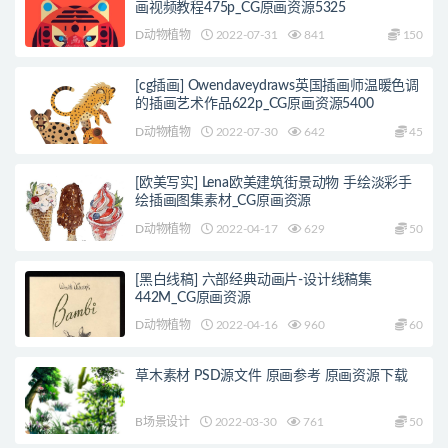
画视频教程475p_CG原画资源5325
D动物植物
2022-07-31
841
150
[cg插画] Owendaveydraws英国插画师温暖色调
的插画艺术作品622p_CG原画资源5400
D动物植物
2022-07-30
642
45
[欧美写实] Lena欧美建筑街景动物 手绘淡彩手
绘插画图集素材_CG原画资源
D动物植物
2022-04-17
629
50
[黑白线稿] 六部经典动画片-设计线稿集
442M_CG原画资源
D动物植物
2022-04-16
960
60
草木素材 PSD源文件 原画参考 原画资源下载
B场景设计
2022-03-30
761
50