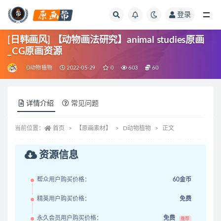
登录
全部
[日韩画风] 【动物画法研究】animal studies原画
_CG原画资源
D动物植物
2022-05-29
0
603
60
详情介绍
常见问题
当前位置：
首页
【原画素材】
D动物植物
正文
资源信息
帮众用户购买价格：
60金币
精英用户购买价格：
免费
永久会员用户购买价格：
免费
推荐