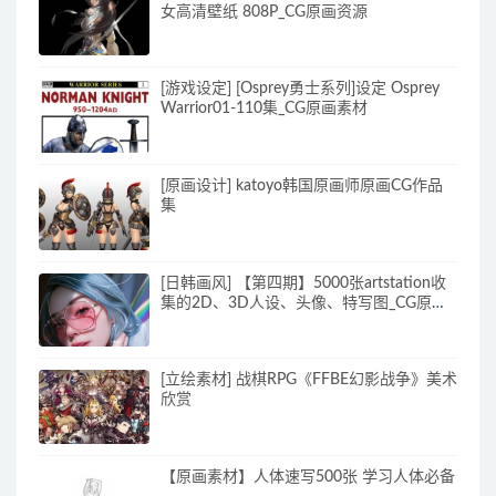
女高清壁纸 808P_CG原画资源
[游戏设定] [Osprey勇士系列]设定 Osprey
Warrior01-110集_CG原画素材
[原画设计] katoyo韩国原画师原画CG作品
集
[日韩画风] 【第四期】5000张artstation收
集的2D、3D人设、头像、特写图_CG原画
素材
[立绘素材] 战棋RPG《FFBE幻影战争》美术
欣赏
【原画素材】人体速写500张 学习人体必备