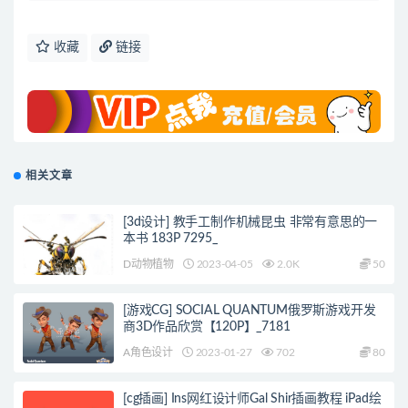
收藏
链接
相关文章
[3d设计] 教手工制作机械昆虫 非常有意思的一
本书 183P 7295_
D动物植物
2023-04-05
2.0K
50
[游戏CG] SOCIAL QUANTUM俄罗斯游戏开发
商3D作品欣赏【120P】_7181
A角色设计
2023-01-27
702
80
[cg插画] Ins网红设计师Gal Shir插画教程 iPad绘