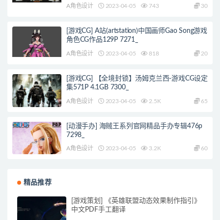
A角色设计
2023-04-05
743
30
[游戏CG] A站(artstation)中国画师Gao Song游戏
角色CG作品129P 7271_
A角色设计
2023-04-05
818
20
[游戏CG] 【全境封锁】汤姆克兰西-游戏CG设定
集571P 4.1GB 7300_
A角色设计
2023-04-05
2.5K
65
[动漫手办] 海贼王系列官网精品手办专辑476p
7298_
A角色设计
2023-04-05
3.2K
60
精品推荐
[游戏策划] 《英雄联盟动态效果制作指引》
中文PDF手工翻译