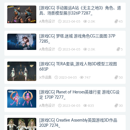
[游戏CG] 手动搬运A站《无主之地3》角色、道
具、场景模型展示326P 7287_
A角色设计
2023-04-05
2.0K
45
[游戏CG] 梦塔.迷城 游戏角色CG三面图 37P
7285_
A角色设计
2023-04-05
2.0K
5
[游戏CG] TERA套装_游戏人物3D模型三视图
681P
X作品集
2023-04-05
747
50
[游戏CG] Planet of Heroes英雄行星 游戏CG设
定 170P 7277_
A角色设计
2023-04-05
835
30
[游戏CG] Creative Assembly英国游戏3D作品
202P 7274_