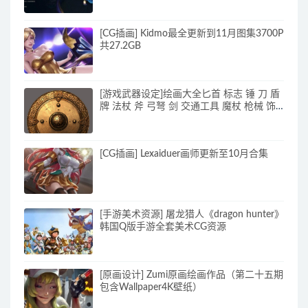
[CG插画] Kidmo最全更新到11月图集3700P
共27.2GB
[游戏武器设定]绘画大全匕首 标志 锤 刀 盾
牌 法杖 斧 弓弩 剑 交通工具 魔杖 枪械 饰
品 书籍 投撇 图标 药剂 长柄插画_原画素材
[CG插画] Lexaiduer画师更新至10月合集
[手游美术资源] 屠龙猎人《dragon hunter》
韩国Q版手游全套美术CG资源
[原画设计] Zumi原画绘画作品（第二十五期
包含Wallpaper4K壁纸）