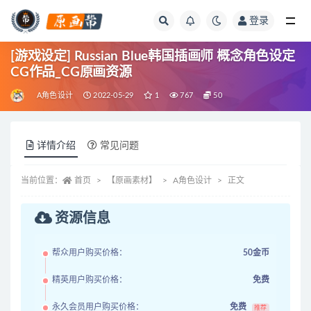
登录
全部
[游戏设定] Russian Blue韩国插画师 概念角色设定
CG作品_CG原画资源
A角色设计
2022-05-29
1
767
50
详情介绍
常见问题
当前位置：
首页
【原画素材】
A角色设计
正文
资源信息
帮众用户购买价格：
50金币
精英用户购买价格：
免费
永久会员用户购买价格：
免费
推荐