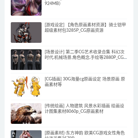
924MB）
[游戏设定] 【角色原画素材资源】骑士铠甲
超级素材包3285P_CG原画资源
[场景设计] 第二季CG艺术收录合集 科幻次
时代.机械场景.角色概念.手绘等2880P_CG
原画资源
[CG插画] 30G海量cg原画设定 场景原画 原
画素材等
[传统绘画] 人物建筑 风景水彩插画 绘画设
计图集素材8060p_CG原画素材
[原画素材]-东方神韵 欧美CG游戏女性角色