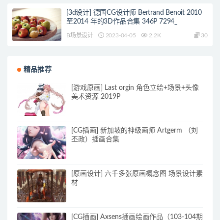
[3d设计] 德国CG设计师 Bertrand Benoit 2010
至2014 年的3D作品合集 346P 7294_
B场景设计
2023-04-05
2.2K
30
精品推荐
[游戏原画] Last orgin 角色立绘+场景+头像
美术资源 2019P
[CG插画] 新加坡的神级画师 Artgerm （刘
丕政）插画合集
[原画设计] 六千多张原画概念图 场景设计素
材
[CG插画] Axsens插画绘画作品（103-104期