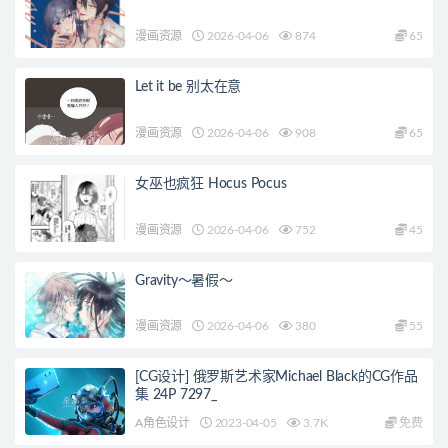
漫画资源
2026-04-06
874
65
Let it be 别太在意
漫画资源
2026-04-06
908
65
女巫也疯狂 Hocus Pocus
漫画资源
2026-04-06
752
45
Gravity～暑假～
漫画资源
2026-04-06
380
55
[CG设计] 俄罗斯艺术家Michael Black的CG作品
集 24P 7297_
A角色设计
2023-04-05
3.7K
免费