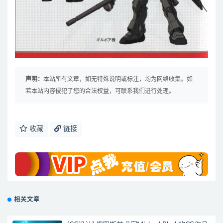
声明：
本站所有文章，如无特殊说明或标注，均为网络收集。如
若本站内容侵犯了您的合法权益，可联系我们进行处理。
收藏
链接
相关文章