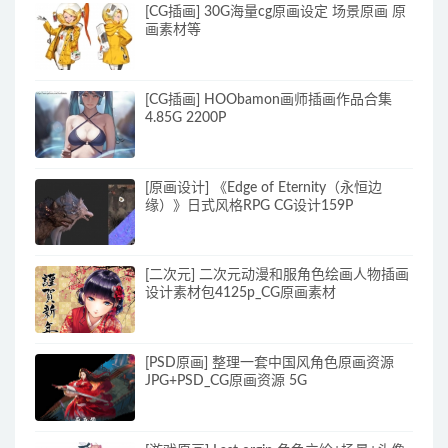
[CG插画] 30G海量cg原画设定 场景原画 原
画素材等
[CG插画] HOObamon画师插画作品合集
4.85G 2200P
[原画设计] 《Edge of Eternity（永恒边
缘）》日式风格RPG CG设计159P
[二次元] 二次元动漫和服角色绘画人物插画
设计素材包4125p_CG原画素材
[PSD原画] 整理一套中国风角色原画资源
JPG+PSD_CG原画资源 5G