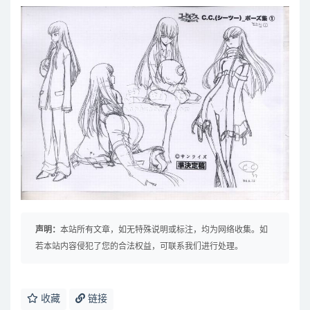
声明：
本站所有文章，如无特殊说明或标注，均为网络收集。如
若本站内容侵犯了您的合法权益，可联系我们进行处理。
收藏
链接