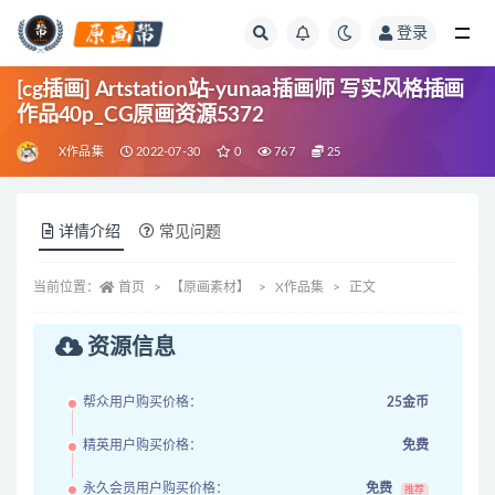
登录
全部
[cg插画] Artstation站-yunaa插画师 写实风格插画
作品40p_CG原画资源5372
X作品集
2022-07-30
0
767
25
详情介绍
常见问题
当前位置：
首页
【原画素材】
X作品集
正文
资源信息
帮众用户购买价格：
25金币
精英用户购买价格：
免费
永久会员用户购买价格：
免费
推荐