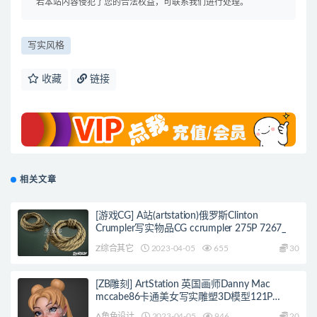
若本站内容侵犯了您的合法权益，可联系我们进行处理。
写实风格
收藏
链接
相关文章
[游戏CG] A站(artstation)俄罗斯Clinton
Crumpler写实物品CG ccrumpler 275P 7267_
Z综合其它
2023-04-05
655
30
[ZB雕刻] ArtStation 英国画师Danny Mac
mccabe86卡通美女写实雕塑3D模型121P
7258_
A角色设计
2023-04-05
946
20