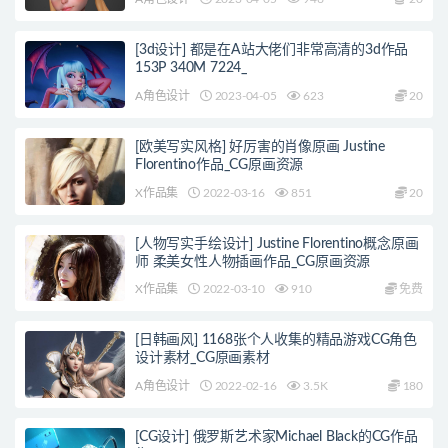
[3d设计] 都是在A站大佬们非常高清的3d作品
153P 340M 7224_
A角色设计
2023-04-05
623
20
[欧美写实风格] 好厉害的肖像原画 Justine
Florentino作品_CG原画资源
X作品集
2022-03-16
851
20
[人物写实手绘设计] Justine Florentino概念原画
师 柔美女性人物插画作品_CG原画资源
X作品集
2022-03-10
910
免费
[日韩画风] 1168张个人收集的精品游戏CG角色
设计素材_CG原画素材
A角色设计
2022-02-16
3.5K
180
[CG设计] 俄罗斯艺术家Michael Black的CG作品