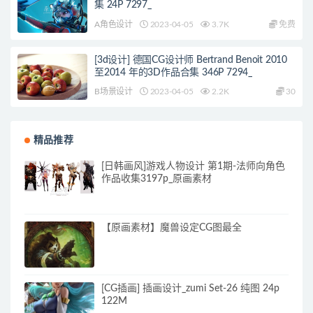
集 24P 7297_
A角色设计
2023-04-05
3.7K
免费
[3d设计] 德国CG设计师 Bertrand Benoit 2010
至2014 年的3D作品合集 346P 7294_
B场景设计
2023-04-05
2.2K
30
精品推荐
[日韩画风]游戏人物设计 第1期-法师向角色
作品收集3197p_原画素材
【原画素材】魔兽设定CG图最全
[CG插画] 插画设计_zumi Set-26 纯图 24p
122M