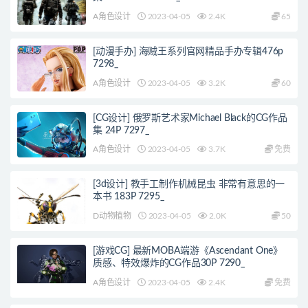
A角色设计
2023-04-05
2.4K
65
[动漫手办] 海贼王系列官网精品手办专辑476p
7298_
A角色设计
2023-04-05
3.2K
60
[CG设计] 俄罗斯艺术家Michael Black的CG作品
集 24P 7297_
A角色设计
2023-04-05
3.7K
免费
[3d设计] 教手工制作机械昆虫 非常有意思的一
本书 183P 7295_
D动物植物
2023-04-05
2.0K
50
[游戏CG] 最新MOBA端游《Ascendant One》
质感、特效爆炸的CG作品30P 7290_
A角色设计
2023-04-05
2.4K
免费