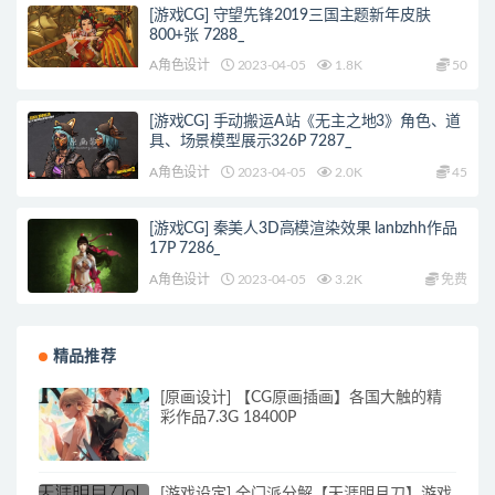
[游戏CG] 守望先锋2019三国主题新年皮肤
800+张 7288_
A角色设计
2023-04-05
1.8K
50
[游戏CG] 手动搬运A站《无主之地3》角色、道
具、场景模型展示326P 7287_
A角色设计
2023-04-05
2.0K
45
[游戏CG] 秦美人3D高模渲染效果 lanbzhh作品
17P 7286_
A角色设计
2023-04-05
3.2K
免费
精品推荐
[原画设计] 【CG原画插画】各国大触的精
彩作品7.3G 18400P
[游戏设定] 全门派分解【天涯明月刀】游戏