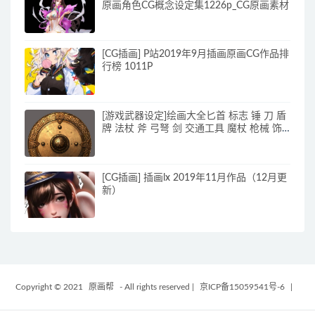
原画角色CG概念设定集1226p_CG原画素材
[CG插画] P站2019年9月插画原画CG作品排
行榜 1011P
[游戏武器设定]绘画大全匕首 标志 锤 刀 盾
牌 法杖 斧 弓弩 剑 交通工具 魔杖 枪械 饰
品 书籍 投撇 图标 药剂 长柄插画_原画素材
[CG插画] 插画lx 2019年11月作品（12月更
新）
Copyright © 2021
原画帮
- All rights reserved
|
京ICP备15059541号-6
|