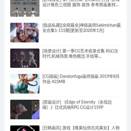
设计角色三视图 服饰 装饰 参考原画素材
70p_原画素材
[极品私藏][全网最全]神级画师Sakimichan最
全合集1-115期[更新至2020年1月]
[场景设计] 第一季CG艺术收录合集 科幻次
时代.机械场景.角色概念.手绘等
10000+P_CG原画资源
[CG插画] Dandonfuga画师插画 2019年8月
作品 423MB
[原画设计] 《Edge of Eternity（永恒边
缘）》日式风格RPG CG设计159P
[日韩画风] 游戏【唯美仙侠古风美女】人物