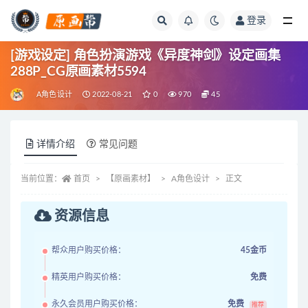
登录
全部
[游戏设定] 角色扮演游戏《异度神剑》设定画集
288P_CG原画素材5594
A角色设计
2022-08-21
0
970
45
详情介绍
常见问题
当前位置：
首页
【原画素材】
A角色设计
正文
资源信息
帮众用户购买价格：
45金币
精英用户购买价格：
免费
永久会员用户购买价格：
免费
推荐