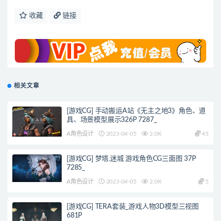
收藏
链接
相关文章
[游戏CG] 手动搬运A站《无主之地3》角色、道
具、场景模型展示326P 7287_
A角色设计
2023-04-05
2.0K
45
[游戏CG] 梦塔.迷城 游戏角色CG三面图 37P
7285_
A角色设计
2023-04-05
2.0K
5
[游戏CG] TERA套装_游戏人物3D模型三视图
681P