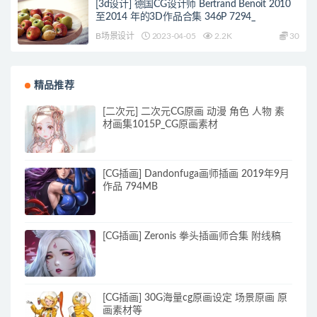
[3d设计] 德国CG设计师 Bertrand Benoit 2010
至2014 年的3D作品合集 346P 7294_
B场景设计
2023-04-05
2.2K
30
精品推荐
[二次元] 二次元CG原画 动漫 角色 人物 素
材画集1015P_CG原画素材
[CG插画] Dandonfuga画师插画 2019年9月
作品 794MB
[CG插画] Zeronis 拳头插画师合集 附线稿
[CG插画] 30G海量cg原画设定 场景原画 原
画素材等