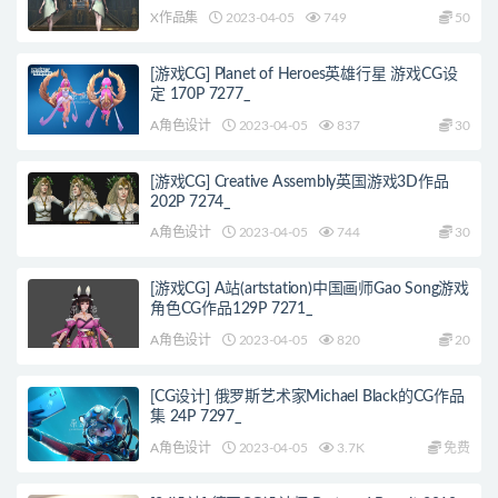
X作品集
2023-04-05
749
50
[游戏CG] Planet of Heroes英雄行星 游戏CG设
定 170P 7277_
A角色设计
2023-04-05
837
30
[游戏CG] Creative Assembly英国游戏3D作品
202P 7274_
A角色设计
2023-04-05
744
30
[游戏CG] A站(artstation)中国画师Gao Song游戏
角色CG作品129P 7271_
A角色设计
2023-04-05
820
20
[CG设计] 俄罗斯艺术家Michael Black的CG作品
集 24P 7297_
A角色设计
2023-04-05
3.7K
免费