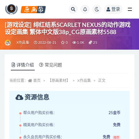
登录
全部
[游戏设定] 绯红结系SCARLET NEXUS的动作游戏
设定画集 繁体中文版38p_CG原画素材5588
X作品集
2022-08-21
0
1.0K
25
详情介绍
常见问题
当前位置：
首页
【原画素材】
X作品集
正文
资源信息
帮众用户购买价格：
25金币
精英用户购买价格：
免费
永久会员用户购买价格：
免费
推荐