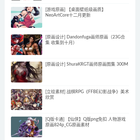
[游戏原画] 【桌面壁纸级画质】
NeoArtCore十二月更新
[原画设计] Dandonfuga画师原画（23G合
集 收集到十月）
[原画设计] ShuraKRGT画师原画图集 300M
[立绘素材] 战棋RPG《FFBE幻影战争》美术
欣赏
[Q版卡通] 【仙侠】Q版png免扣 人物游戏
原画824p_CG原画素材