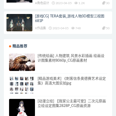
A角色设计
2023-04-05
1.2K
30
[游戏CG] TERA套装_游戏人物3D模型三视图
681P
X作品集
2023-04-05
748
50
精品推荐
[传统绘画] 人物建筑 风景水彩插画 绘画设
计图集素材8060p_CG原画素材
[精品游戏美术] 《刺客信条奥德赛艺术设定
集》高清大图实拍jpg
[动漫立绘] 【我家公主最可爱】二次元原画
立绘设定图集2828P_CG原画资源