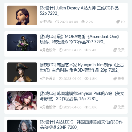
[3d设计] Julien Desroy A站大神 三维CG作品
52p 7292_
X作品集
2023-04-05
2.2K
10
[游戏CG] 最新MOBA端游《Ascendant One》
质感、特效爆炸的CG作品30P 7290_
A角色设计
2023-04-05
2.4K
免费
[游戏CG] 韩国艺术家 Kyungmin Kim制作《上古
世纪》主角时装 角色3D模型作品 28p 7282_
A角色设计
2023-04-05
1.8K
免费
[游戏CG] 韩国建模师Sehyeon Park的A站【美女
与野兽】3D作品合集 16p 7281_
A角色设计
2023-04-05
5.8K
免费
[3d设计] A站LEE GH韩国画师美如天仙的3D作
品和视频 234P 7280_