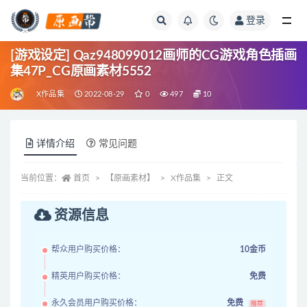
登录
全部
[游戏设定] Qaz948099012画师的CG游戏角色插画
集47P_CG原画素材5552
X作品集
2022-08-29
0
497
10
详情介绍
常见问题
当前位置：
首页
【原画素材】
X作品集
正文
资源信息
帮众用户购买价格：
10金币
精英用户购买价格：
免费
永久会员用户购买价格：
免费
推荐