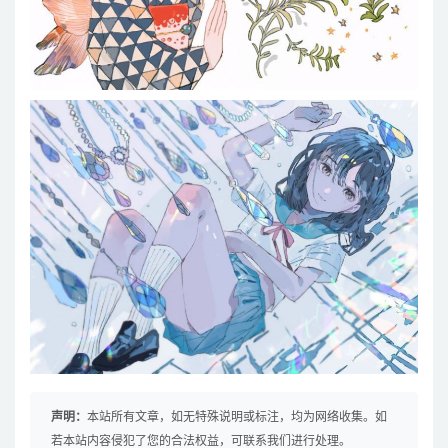
声明：
本站所有文章，如无特殊说明或标注，均为网络收集。如
若本站内容侵犯了您的合法权益，可联系我们进行处理。