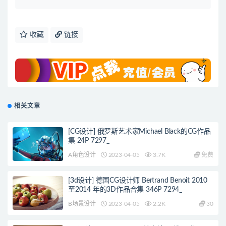
收藏
链接
相关文章
[CG设计] 俄罗斯艺术家Michael Black的CG作品
集 24P 7297_
A角色设计
2023-04-05
3.7K
免费
[3d设计] 德国CG设计师 Bertrand Benoit 2010
至2014 年的3D作品合集 346P 7294_
B场景设计
2023-04-05
2.2K
30