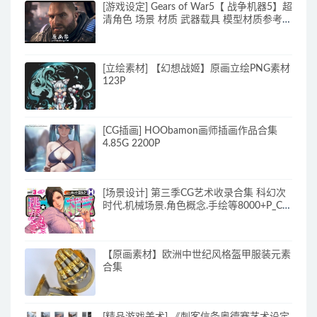
[游戏设定] Gears of War5【 战争机器5】超
清角色 场景 材质 武器载具 模型材质参考图
_CG原画素材
[立绘素材] 【幻想战姬】原画立绘PNG素材
123P
[CG插画] HOObamon画师插画作品合集
4.85G 2200P
[场景设计] 第三季CG艺术收录合集 科幻次
时代.机械场景.角色概念.手绘等8000+P_CG
原画资源
【原画素材】欧洲中世纪风格盔甲服装元素
合集
[精品游戏美术] 《刺客信条奥德赛艺术设定