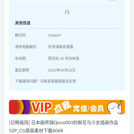
其他信息
解压码
NJ6q4V
请用电脑解压
失效请联系客服
有效期
购买后 30 天内有效
最近更新
2022年09月28日
下载遇到问题？可联系客服或留言反馈
[日韩画风] 日本画师淵Qooo003的鲜花与少女插画作品
52P_CG原画素材下载6068