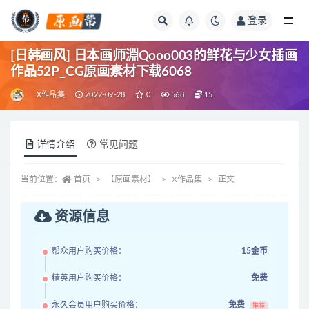
登录
全部
[日韩画风] 日本画师淵Qooo003的鲜花与少女插画
作品52P_CG原画素材下载6068
X作品集
2022-09-28
0
568
15
详情介绍
常见问题
当前位置：
首页
【原画素材】
X作品集
正文
资源信息
帮众用户购买价格：
15金币
精英用户购买价格：
免费
永久会员用户购买价格：
免费
推荐