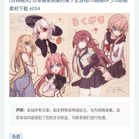
[日韩画风] 日本画家桐葉的美少女游戏CG插画6P_CG原画
素材下载 6054
声明：
本站所有文章，如无特殊说明或标注，均为网络收集。如
若本站内容侵犯了您的合法权益，可联系我们进行处理。
免费