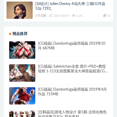
[3d设计] Julien Desroy A站大神 三维CG作品
52p 7292_
X作品集
2023-04-05
2.2K
10
精品推荐
[CG插画] Dandonfuga画师插画 2019年10
月 687MB
[CG插画] Sakimichan全套 图片+PSD+教程
视频 1-113无修图集厚涂大神原画超清CG
插画素材 460G
[CG插画] Dandonfuga画师插画 2019年4月
作品 715MB
[日韩画风]游戏人物设计 第1期-法师向角色