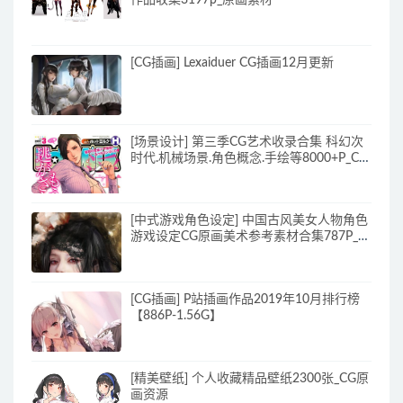
作品收集3197p_原画素材
[CG插画] Lexaiduer CG插画12月更新
[场景设计] 第三季CG艺术收录合集 科幻次
时代.机械场景.角色概念.手绘等8000+P_CG
原画资源
[中式游戏角色设定] 中国古风美女人物角色
游戏设定CG原画美术参考素材合集787P_原
画素材
[CG插画] P站插画作品2019年10月排行榜
【886P-1.56G】
[精美壁纸] 个人收藏精品壁纸2300张_CG原
画资源