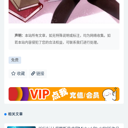
声明：
本站所有文章，如无特殊说明或标注，均为网络收集。如
若本站内容侵犯了您的合法权益，可联系我们进行处理。
免费
收藏
链接
相关文章