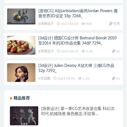
[游戏CG] A站(artstation)画师Jordan Powers 魔
兽世界3D设定 18p 7268_
B场景设计
2023-04-05
900
免费
[3d设计] 德国CG设计师 Bertrand Benoit 2010
至2014 年的3D作品合集 346P 7294_
B场景设计
2023-04-05
2.2K
30
[3d设计] Julien Desroy A站大神 三维CG作品
52p 7292_
X作品集
2023-04-05
2.2K
10
精品推荐
[场景设计] 第一季CG艺术收录合集 科幻次
时代.机械场景.角色概念.手绘等
10000+P_CG原画资源