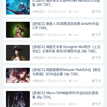
[CG设计] 俄罗斯艺术家Michael Black的CG作品
集 24P 7297_
A角色设计
2023-04-05
3.7K
免费
[游戏CG] 秦美人3D高模渲染效果 lanbzhh作品
17P 7286_
A角色设计
2023-04-05
3.2K
免费
[游戏CG] 韩国艺术家 Kyungmin Kim制作《上古
世纪》主角时装 角色3D模型作品 28p 7282_
A角色设计
2023-04-05
1.8K
免费
[游戏CG] 韩国建模师Sehyeon Park的A站【美女
与野兽】3D作品合集 16p 7281_
A角色设计
2023-04-05
5.8K
免费
[游戏CG] Marco Taffelli画师3D作品A站扒图收
集 18p 7276_
A角色设计
2023-04-05
993
免费