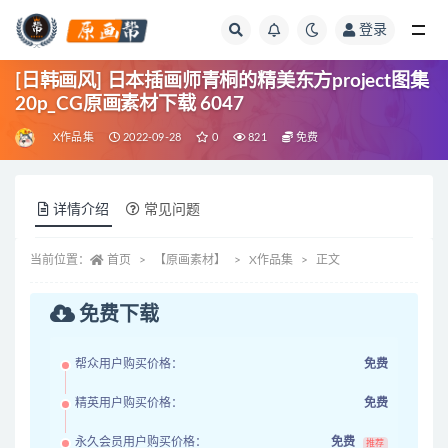
登录
全部
[日韩画风] 日本插画师青桐的精美东方project图集
20p_CG原画素材下载 6047
X作品集
2022-09-28
0
821
免费
详情介绍
常见问题
当前位置：
首页
【原画素材】
X作品集
正文
免费下载
帮众用户购买价格：
免费
精英用户购买价格：
免费
永久会员用户购买价格：
免费
推荐