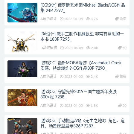
[CG设计] 俄罗斯艺术家Michael Black的CG作品
集 24P 7297_
A角色设计
2023-04-05
3.7K
免费
[3d设计] 教手工制作机械昆虫 非常有意思的一
本书 183P 7295_
D动物植物
2023-04-05
2.0K
50
[游戏CG] 最新MOBA端游《Ascendant One》
质感、特效爆炸的CG作品30P 7290_
A角色设计
2023-04-05
2.4K
免费
[游戏CG] 守望先锋2019三国主题新年皮肤
800+张 7288_
A角色设计
2023-04-05
1.8K
50
[游戏CG] 手动搬运A站《无主之地3》角色、道
具、场景模型展示326P 7287_