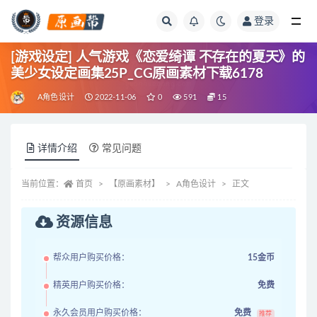
登录
全部
[游戏设定] 人气游戏《恋爱绮谭 不存在的夏天》的
美少女设定画集25P_CG原画素材下载6178
A角色设计
2022-11-06
0
591
15
详情介绍
常见问题
当前位置：
首页
【原画素材】
A角色设计
正文
资源信息
帮众用户购买价格：
15金币
精英用户购买价格：
免费
永久会员用户购买价格：
免费
推荐