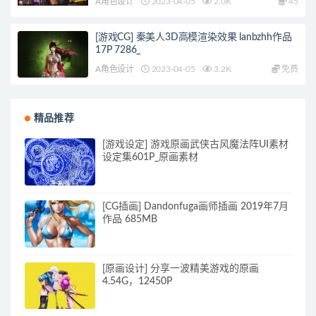
A角色设计
2023-04-05
2.0K
45
[游戏CG] 秦美人3D高模渲染效果 lanbzhh作品
17P 7286_
A角色设计
2023-04-05
3.2K
免费
精品推荐
[游戏设定] 游戏原画武侠古风魔法阵UI素材
设定集601P_原画素材
[CG插画] Dandonfuga画师插画 2019年7月
作品 685MB
[原画设计] 分享一波精美游戏的原画
4.54G，12450P