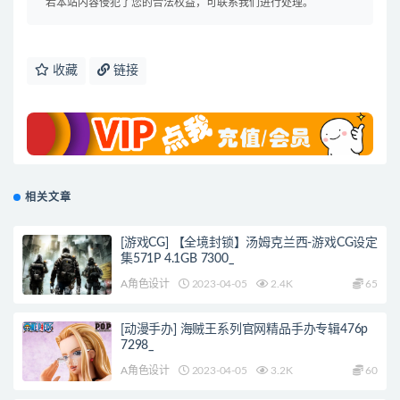
若本站内容侵犯了您的合法权益，可联系我们进行处理。
收藏
链接
相关文章
[游戏CG] 【全境封锁】汤姆克兰西-游戏CG设定
集571P 4.1GB 7300_
A角色设计
2023-04-05
2.4K
65
[动漫手办] 海贼王系列官网精品手办专辑476p
7298_
A角色设计
2023-04-05
3.2K
60