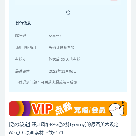
其他信息
解压码
695Zf0
请用电脑解压
失效请联系客服
有效期
购买后 30 天内有效
最近更新
2022年11月06日
下载遇到问题？可联系客服或留言反馈
[游戏设定] 经典风格RPG游戏[Tyranny]的原画美术设定
60p_CG原画素材下载6171