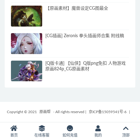
【原画素材】魔兽设定CG图最全
[CG插画] Zeronis 拳头插画师合集 附线稿
[Q版卡通] 【仙侠】Q版png免扣 人物游戏
原画824p_CG原画素材
Copyright © 2021
原画帮
- All rights reserved
|
京ICP备15059541号-6
|
首页
在线客服
如何充值
我的
顶部