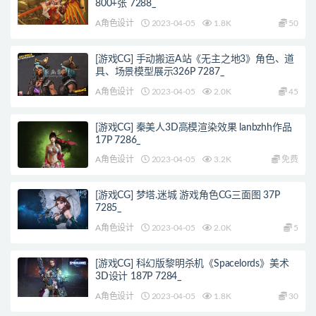
800+张 7288_
A角色设计
2023-04-05
1.8K
50
[游戏CG] 手动搬运A站《无主之地3》角色、道
具、场景模型展示326P 7287_
A角色设计
2023-04-05
2.0K
45
[游戏CG] 秦美人3D高模渲染效果 lanbzhh作品
17P 7286_
A角色设计
2023-04-05
3.2K
免费
[游戏CG] 梦塔.迷城 游戏角色CG三面图 37P
7285_
A角色设计
2023-04-05
2.0K
5
[游戏CG] 科幻版黎明杀机《Spacelords》美术
3D设计 187P 7284_
A角色设计
2023-04-05
1.8K
30