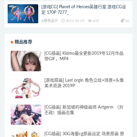
[游戏CG] Planet of Heroes英雄行星 游戏CG设
定 170P 7277_
A角色设计
2023-04-05
835
30
精品推荐
[CG插画] Kidmo最全更新2019年12月作品
带GIF，MP4
[游戏原画] Last orgin 角色立绘+场景+头像
美术资源 2019P
[CG插画] 新加坡的神级画师 Artgerm （刘
丕政）插画合集
[CG插画] 30G海量cg原画设定 场景原画 原