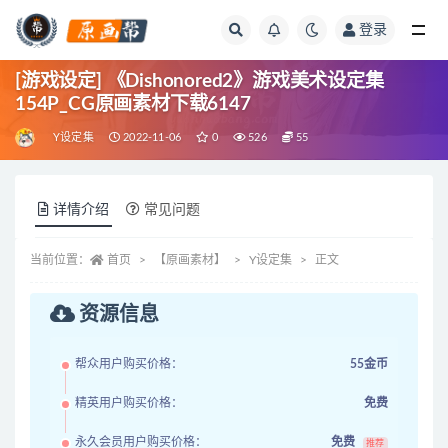
登录
全部
[游戏设定] 《Dishonored2》游戏美术设定集
154P_CG原画素材下载6147
Y设定集
2022-11-06
0
526
55
详情介绍
常见问题
当前位置：
首页
【原画素材】
Y设定集
正文
资源信息
帮众用户购买价格：
55金币
精英用户购买价格：
免费
永久会员用户购买价格：
免费
推荐