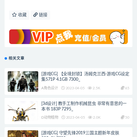
收藏
链接
相关文章
[游戏CG] 【全境封锁】汤姆克兰西-游戏CG设定
集571P 4.1GB 7300_
A角色设计
2023-04-05
2.5K
65
[3d设计] 教手工制作机械昆虫 非常有意思的一
本书 183P 7295_
D动物植物
2023-04-05
2.0K
50
[游戏CG] 守望先锋2019三国主题新年皮肤