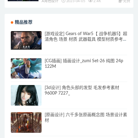
A角色设计
2023-04-05
2.4K
免费
精品推荐
[游戏设定] Gears of War5【 战争机器5】超
清角色 场景 材质 武器载具 模型材质参考图
_CG原画素材
[CG插画] 插画设计_zumi Set-26 纯图 24p
122M
[3d设计] 角色头部的发型 毛发参考素材
9600P 7227_
[原画设计] 六千多张原画概念图 场景设计素
材