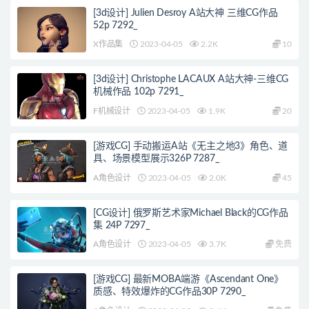
[3d设计] Julien Desroy A站大神 三维CG作品
52p 7292_
X作品集
2023-04-05
2.2K
10
[3d设计] Christophe LACAUX A站大神-三维CG
机械作品 102p 7291_
F机械设计
2023-04-05
1.9K
20
[游戏CG] 手动搬运A站《无主之地3》角色、道
具、场景模型展示326P 7287_
A角色设计
2023-04-05
2.0K
45
[CG设计] 俄罗斯艺术家Michael Black的CG作品
集 24P 7297_
A角色设计
2023-04-05
3.7K
免费
[游戏CG] 最新MOBA端游《Ascendant One》
质感、特效爆炸的CG作品30P 7290_