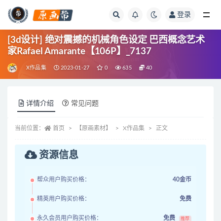
登录
全部
[3d设计] 绝对震撼的机械角色设定 巴西概念艺术
家Rafael Amarante【106P】_7137
X作品集
2023-01-27
0
635
40
详情介绍
常见问题
当前位置：
首页
【原画素材】
X作品集
正文
资源信息
帮众用户购买价格：
40金币
精英用户购买价格：
免费
永久会员用户购买价格：
免费
推荐