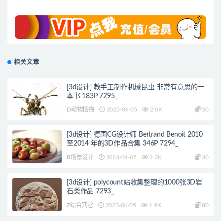
相关文章
[3d设计] 教手工制作机械昆虫 非常有意思的一
本书 183P 7295_
D动物植物
2023-04-05
2.0K
50
[3d设计] 德国CG设计师 Bertrand Benoit 2010
至2014 年的3D作品合集 346P 7294_
B场景设计
2023-04-05
2.2K
30
[3d设计] polycount站收集整理的1000张3D岩
石类作品 7293_
Z综合其它
2023-04-05
1.9K
80