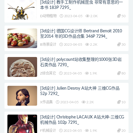
[3d设计] 教手工制作机械昆虫 非常有意思的一
本书 183P 7295_
D动物植物
2023-04-05
2.0K
50
[3d设计] 德国CG设计师 Bertrand Benoit 2010
至2014 年的3D作品合集 346P 7294_
B场景设计
2023-04-05
2.2K
30
[3d设计] polycount站收集整理的1000张3D岩
石类作品 7293_
Z综合其它
2023-04-05
1.9K
80
[3d设计] Julien Desroy A站大神 三维CG作品
52p 7292_
X作品集
2023-04-05
2.2K
10
[3d设计] Christophe LACAUX A站大神-三维CG
机械作品 102p 7291_
F机械设计
2023-04-05
1.9K
20