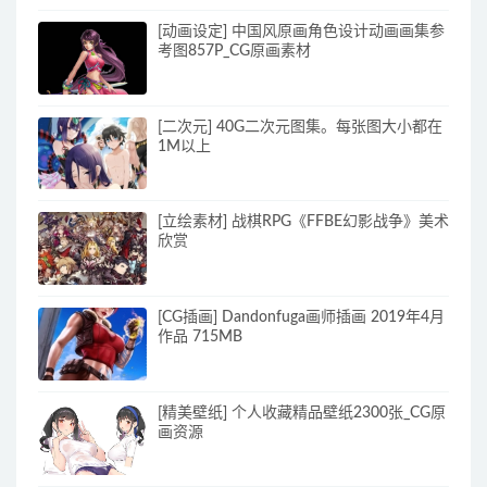
[动画设定] 中国风原画角色设计动画画集参
考图857P_CG原画素材
[二次元] 40G二次元图集。每张图大小都在
1M以上
[立绘素材] 战棋RPG《FFBE幻影战争》美术
欣赏
[CG插画] Dandonfuga画师插画 2019年4月
作品 715MB
[精美壁纸] 个人收藏精品壁纸2300张_CG原
画资源