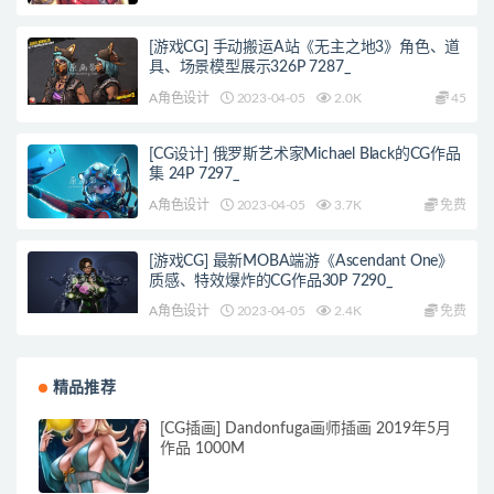
[游戏CG] 手动搬运A站《无主之地3》角色、道
具、场景模型展示326P 7287_
A角色设计
2023-04-05
2.0K
45
[CG设计] 俄罗斯艺术家Michael Black的CG作品
集 24P 7297_
A角色设计
2023-04-05
3.7K
免费
[游戏CG] 最新MOBA端游《Ascendant One》
质感、特效爆炸的CG作品30P 7290_
A角色设计
2023-04-05
2.4K
免费
精品推荐
[CG插画] Dandonfuga画师插画 2019年5月
作品 1000M