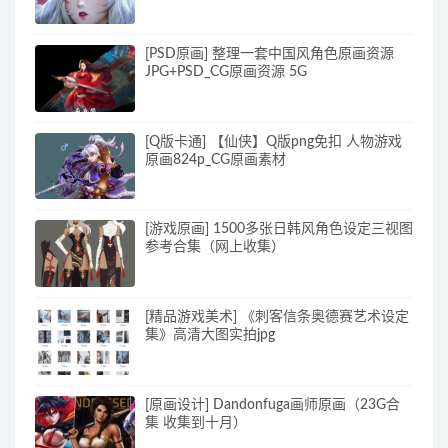
[PSD原画] 整理一套中国风角色原画资源
JPG+PSD_CG原画资源 5G
[Q版卡通] 【仙侠】Q版png免扣 人物游戏
原画824p_CG原画素材
[游戏原画] 1500多张日韩风角色设定三视图
参考合集（网上收集）
[精品游戏美术] 《刺客信条奥德赛艺术设定
集》高清大图实拍jpg
[原画设计] Dandonfuga画师原画（23G合
集 收集到十月）