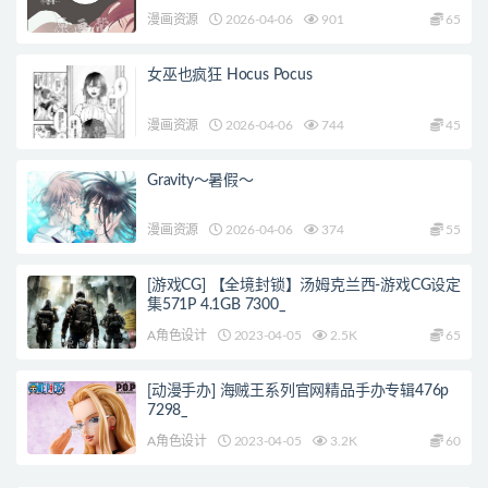
漫画资源
2026-04-06
901
65
女巫也疯狂 Hocus Pocus
漫画资源
2026-04-06
744
45
Gravity～暑假～
漫画资源
2026-04-06
374
55
[游戏CG] 【全境封锁】汤姆克兰西-游戏CG设定
集571P 4.1GB 7300_
A角色设计
2023-04-05
2.5K
65
[动漫手办] 海贼王系列官网精品手办专辑476p
7298_
A角色设计
2023-04-05
3.2K
60