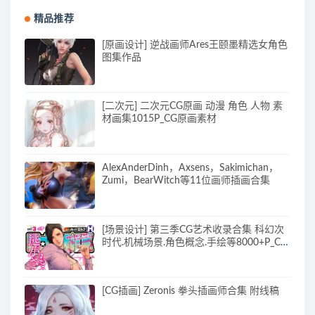
精品推荐
[原画设计] 逆战画师Ares王颐墨精选女角色
图集作品
[二次元] 二次元CG原画 动漫 角色 人物 素
材画集1015P_CG原画素材
AlexAnderDinh，Axsens，Sakimichan，
Zumi，BearWitch等11位画师插画合集
[场景设计] 第三季CG艺术收录合集 科幻次
时代.机械场景.角色概念.手绘等8000+P_CG
原画资源
[CG插画] Zeronis 拳头插画师合集 附线稿