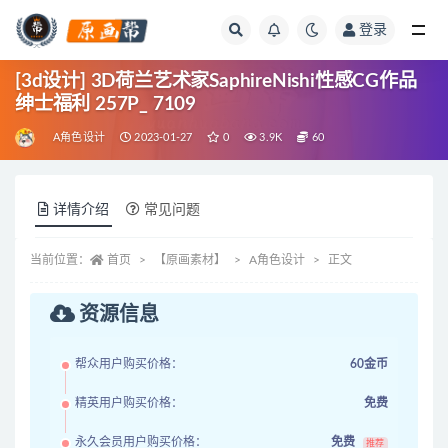
登录
全部
[3d设计] 3D荷兰艺术家SaphireNishi性感CG作品
绅士福利 257P_ 7109
A角色设计
2023-01-27
0
3.9K
60
详情介绍
常见问题
当前位置：
首页
【原画素材】
A角色设计
正文
资源信息
帮众用户购买价格：
60金币
精英用户购买价格：
免费
永久会员用户购买价格：
免费
推荐