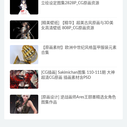
立绘设定图集2828P_CG原画资源
[精美壁纸] 【精华】超美古风原画与3D美
女高清壁纸 808P_CG原画资源
【原画素材】欧洲中世纪风格盔甲服装元素
合集
[CG插画] Sakimichan图集 110-111期 大神
超清CG原画 插画素材含PSD
[原画设计] 逆战画师Ares王颐墨精选女角色
图集作品