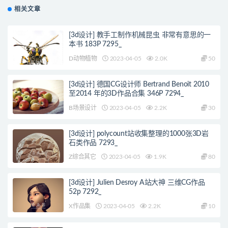
相关文章
[3d设计] 教手工制作机械昆虫 非常有意思的一
本书 183P 7295_
D动物植物
2023-04-05
2.0K
50
[3d设计] 德国CG设计师 Bertrand Benoit 2010
至2014 年的3D作品合集 346P 7294_
B场景设计
2023-04-05
2.2K
30
[3d设计] polycount站收集整理的1000张3D岩
石类作品 7293_
Z综合其它
2023-04-05
1.9K
80
[3d设计] Julien Desroy A站大神 三维CG作品
52p 7292_
X作品集
2023-04-05
2.2K
10