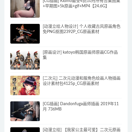
[CG插画] Kidmo最全4到10月所有合集图集
+早期图+5k原画+gif+MP4【24.6G】
[动漫立绘人物设计] 个人收藏古风原画角色
免PNG抠图2392P_CG原画素材
[原画设计] katoyo韩国原画师原画CG作品
集
[二次元] 二次元动漫和服角色绘画人物插画
设计素材包4125p_CG原画素材
[CG插画] Dandonfuga画师插画 2019年11
月 736MB
[动漫立绘] 【我家公主最可爱】二次元原画