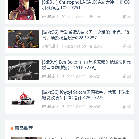
[3d设计] Christophe LACAUX A站大神-三维CG
机械作品 102p 7291_
F机械设计
2023-04-05
1.9K
20
[游戏CG] 手动搬运A站《无主之地3》角色、道
具、场景模型展示326P 7287_
A角色设计
2023-04-05
2.0K
45
[3d设计] Ben Bolton自由艺术家精美枪械次世代
模型3D机械设计451P 7279_
F机械设计
2023-04-05
630
35
[游戏CG] Khyzyl Saleem英国数字艺术家【游戏
概念改装车】3D设计 428p 7275_
F机械设计
2023-04-05
606
40
精品推荐