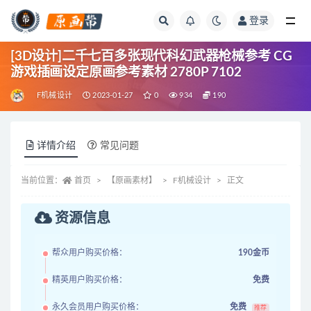
登录
全部
[3D设计]二千七百多张现代科幻武器枪械参考 CG
游戏插画设定原画参考素材 2780P 7102
F机械设计
2023-01-27
0
934
190
详情介绍
常见问题
当前位置：
首页
【原画素材】
F机械设计
正文
资源信息
帮众用户购买价格：
190金币
精英用户购买价格：
免费
永久会员用户购买价格：
免费
推荐