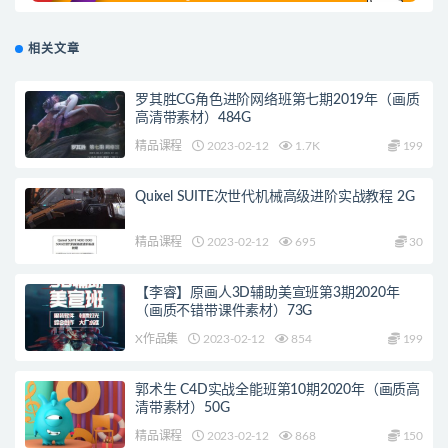
相关文章
罗其胜CG角色进阶网络班第七期2019年（画质
高清带素材）484G
精品课程
2023-02-12
1.7K
199
Quixel SUITE次世代机械高级进阶实战教程 2G
精品课程
2023-02-12
695
30
【李睿】原画人3D辅助美宣班第3期2020年
（画质不错带课件素材）73G
X作品集
2023-02-12
854
199
郭术生 C4D实战全能班第10期2020年（画质高
清带素材）50G
精品课程
2023-02-12
868
150