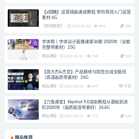
【y园糖】运营插画速成教程 带你高效入门运营
素材 6G
【原画教程】
2023-02-12
894
180
字体帮丨字体设计直播课第36期 2020年（全套
完整带素材）25G
精品课程
2023-02-12
768
120
【周大杰&杰克】产品精修与视觉合成全能班
（高清画质带素材）26G
精品课程
2023-02-12
679
专属
【刀鱼课堂】Keyshot 9.0渲染教程从基础到进
阶2020年（画质超清带素材）26.6G
精品课程
2023-02-12
775
120
精品推荐