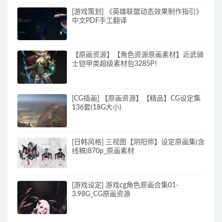
[游戏策划] 《英雄联盟动态效果制作指引》
中文PDF手工翻译
【原画资源】【角色资源原画素材】近武骑
士铠甲类超级素材包3285P！
[CG插画] 【原画资源】【精品】CG设定集
136套(18G大小)
[日韩风格] 三视图【阴阳师】设定原画集(含
线稿)870p_原画素材
[游戏设定] 游戏cg角色原画合集01-
3.98G_CG原画资源