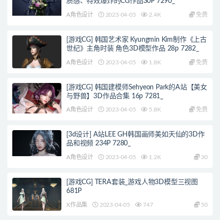
质感、特效爆炸的CG作品30P 7290_
A角色设计
2023-04-05
2.4K
免费
[游戏CG] 韩国艺术家 Kyungmin Kim制作《上古
世纪》主角时装 角色3D模型作品 28p 7282_
A角色设计
2023-04-05
1.8K
免费
[游戏CG] 韩国建模师Sehyeon Park的A站【美女
与野兽】3D作品合集 16p 7281_
A角色设计
2023-04-05
5.8K
免费
[3d设计] A站LEE GH韩国画师美如天仙的3D作
品和视频 234P 7280_
A角色设计
2023-04-05
1.2K
30
[游戏CG] TERA套装_游戏人物3D模型三视图
681P
X作品集
2023-04-05
747
50