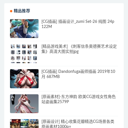
精品推荐
[CG插画] 插画设计_zumi Set-26 纯图 24p
122M
[精品游戏美术] 《刺客信条奥德赛艺术设定
集》高清大图实拍jpg
[CG插画] Dandonfuga画师插画 2019年10
月 687MB
[原画素材]-东方神韵 欧美CG游戏女性角色
站姿画集2579P
[原画设计] 精心收集花瓣精选CG场景各类
原画素材1000p+