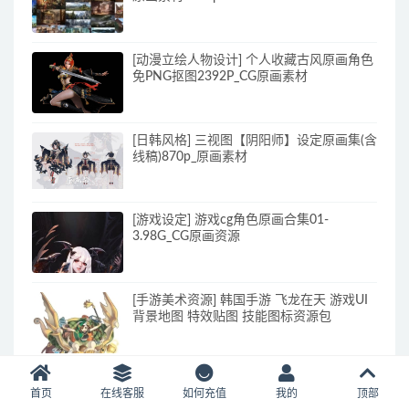
[动漫立绘人物设计] 个人收藏古风原画角色
免PNG抠图2392P_CG原画素材
[日韩风格] 三视图【阴阳师】设定原画集(含
线稿)870p_原画素材
[游戏设定] 游戏cg角色原画合集01-
3.98G_CG原画资源
[手游美术资源] 韩国手游 飞龙在天 游戏UI
背景地图 特效贴图 技能图标资源包
[游戏设定]暴雪游戏美术资源【守望先锋】
首页
在线客服
如何充值
我的
顶部
人设-怪物-CG-场景-动画-场景概念设定集三