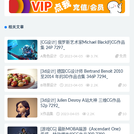
相关文章
[CG设计] 俄罗斯艺术家Michael Black的CG作品
集 24P 7297_
A角色设计
2023-04-05
3.7K
免费
[3d设计] 德国CG设计师 Bertrand Benoit 2010
至2014 年的3D作品合集 346P 7294_
B场景设计
2023-04-05
2.2K
30
[3d设计] Julien Desroy A站大神 三维CG作品
52p 7292_
X作品集
2023-04-05
2.2K
10
[游戏CG] 最新MOBA端游《Ascendant One》