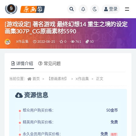
登录
全部
[游戏设定] 著名游戏 最终幻想14 重生之境的设定
画集307P_CG原画素材5590
X作品集
2022-08-21
0
761
50
详情介绍
常见问题
当前位置：
首页
【原画素材】
X作品集
正文
资源信息
帮众用户购买价格：
50金币
精英用户购买价格：
免费
永久会员用户购买价格：
免费
推荐