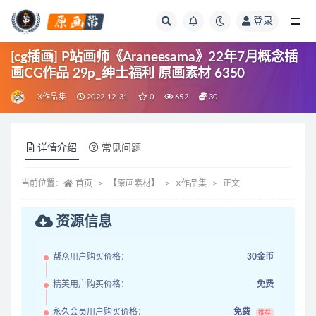
登录
全部
[cg插画] P站画师《Araneesama》22年7月概念插
画CG作品 29p_绅士福利 原画素材 6350
X作品集
2022-12-31
0
652
30
详情介绍
常见问题
当前位置：
首页
【原画素材】
X作品集
正文
资源信息
帮众用户购买价格：
30金币
精英用户购买价格：
免费
永久会员用户购买价格：
免费
推荐