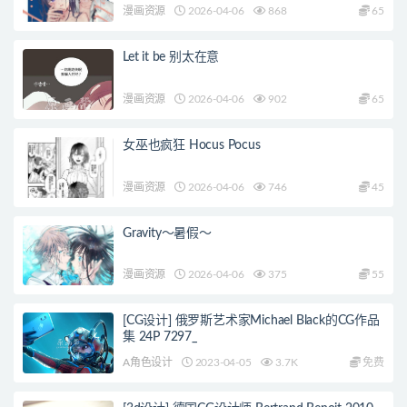
漫画资源
2026-04-06
868
65
Let it be 别太在意
漫画资源
2026-04-06
902
65
女巫也疯狂 Hocus Pocus
漫画资源
2026-04-06
746
45
Gravity～暑假～
漫画资源
2026-04-06
375
55
[CG设计] 俄罗斯艺术家Michael Black的CG作品
集 24P 7297_
A角色设计
2023-04-05
3.7K
免费