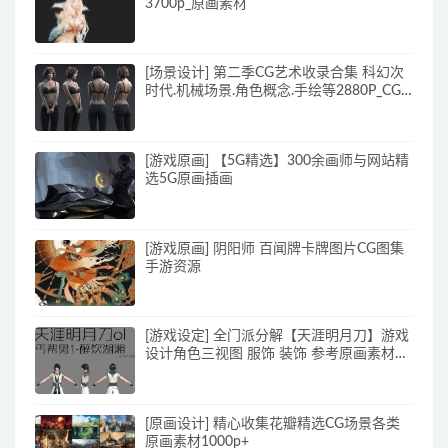
3700p_原画素材
[场景设计] 第二季CG艺术收录合集 科幻次
时代.机械场景.角色概念.手绘等2880P_CG
原画资源
[游戏原画] 【5G精选】300余画师与网站精
选5G原画插画
[游戏原画] 阴阳师 百闻牌卡牌图片CG图集
手游资源
[游戏设定] 全门派分解【天涯明月刀】游戏
设计角色三视图 服饰 装饰 参考原画素材
70p_原画素材
[原画设计] 精心收集花瓣精选CG场景各类
原画素材1000p+