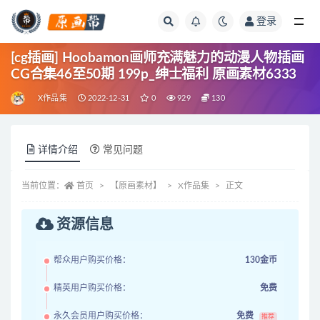
登录
全部
[cg插画] Hoobamon画师充满魅力的动漫人物插画
CG合集46至50期 199p_绅士福利 原画素材6333
X作品集
2022-12-31
0
929
130
详情介绍
常见问题
当前位置：
首页
【原画素材】
X作品集
正文
资源信息
帮众用户购买价格：
130金币
精英用户购买价格：
免费
永久会员用户购买价格：
免费
推荐