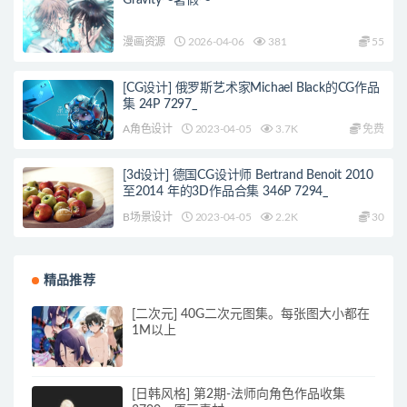
Gravity～暑假～
漫画资源
2026-04-06
381
55
[CG设计] 俄罗斯艺术家Michael Black的CG作品
集 24P 7297_
A角色设计
2023-04-05
3.7K
免费
[3d设计] 德国CG设计师 Bertrand Benoit 2010
至2014 年的3D作品合集 346P 7294_
B场景设计
2023-04-05
2.2K
30
精品推荐
[二次元] 40G二次元图集。每张图大小都在
1M以上
[日韩风格] 第2期-法师向角色作品收集