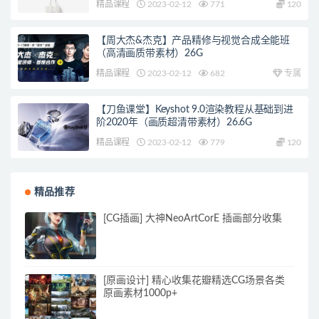
精品课程
2023-02-12
771
120
【周大杰&杰克】产品精修与视觉合成全能班
（高清画质带素材）26G
精品课程
2023-02-12
682
专属
【刀鱼课堂】Keyshot 9.0渲染教程从基础到进
阶2020年（画质超清带素材）26.6G
精品课程
2023-02-12
779
120
精品推荐
[CG插画] 大神NeoArtCorE 插画部分收集
[原画设计] 精心收集花瓣精选CG场景各类
原画素材1000p+