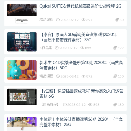
Quixel SUITE次世代机械高级进阶实战教程 2G
精品课程
2023-02-12
697
30
【李睿】原画人3D辅助美宣班第3期2020年
（画质不错带课件素材）73G
X作品集
2023-02-12
855
199
郭术生 C4D实战全能班第10期2020年（画质高
清带素材）50G
精品课程
2023-02-12
872
150
【y园糖】运营插画速成教程 带你高效入门运营
素材 6G
【原画教程】
2023-02-12
898
180
字体帮丨字体设计直播课第36期 2020年（全套
完整带素材）25G