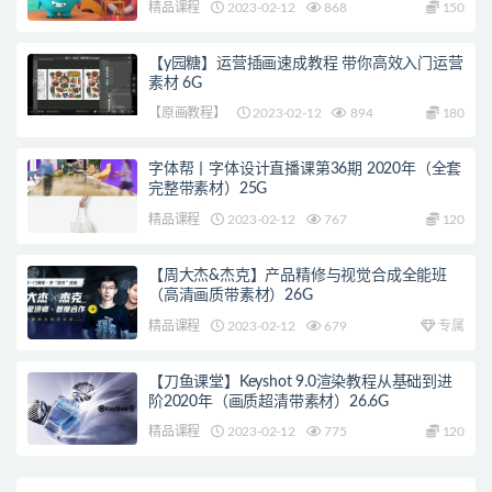
精品课程
2023-02-12
868
150
【y园糖】运营插画速成教程 带你高效入门运营
素材 6G
【原画教程】
2023-02-12
894
180
字体帮丨字体设计直播课第36期 2020年（全套
完整带素材）25G
精品课程
2023-02-12
767
120
【周大杰&杰克】产品精修与视觉合成全能班
（高清画质带素材）26G
精品课程
2023-02-12
679
专属
【刀鱼课堂】Keyshot 9.0渲染教程从基础到进
阶2020年（画质超清带素材）26.6G
精品课程
2023-02-12
775
120