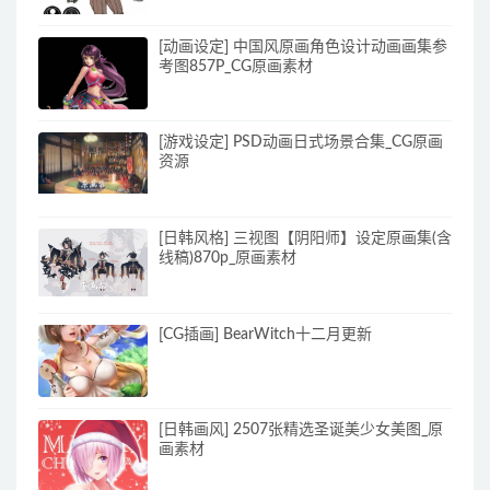
[动画设定] 中国风原画角色设计动画画集参
考图857P_CG原画素材
[游戏设定] PSD动画日式场景合集_CG原画
资源
[日韩风格] 三视图【阴阳师】设定原画集(含
线稿)870p_原画素材
[CG插画] BearWitch十二月更新
[日韩画风] 2507张精选圣诞美少女美图_原
画素材