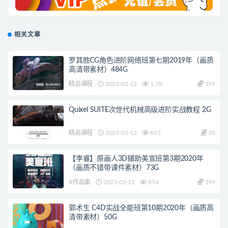
相关文章
罗其胜CG角色进阶网络班第七期2019年（画质
高清带素材）484G
精品课程
2023-02-12
1.7K
199
Quixel SUITE次世代机械高级进阶实战教程 2G
精品课程
2023-02-12
695
30
【李睿】原画人3D辅助美宣班第3期2020年
（画质不错带课件素材）73G
X作品集
2023-02-12
854
199
郭术生 C4D实战全能班第10期2020年（画质高
清带素材）50G