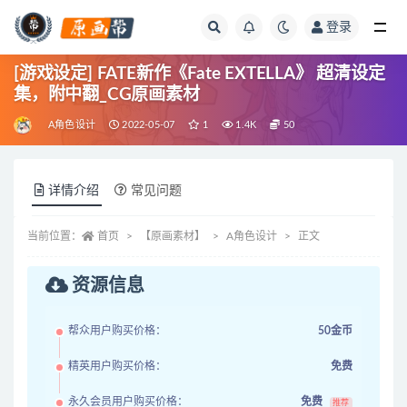
登录
全部
[游戏设定] FATE新作《Fate EXTELLA》 超清设定
集，附中翻_CG原画素材
A角色设计
2022-05-07
1
1.4K
50
详情介绍
常见问题
当前位置：
首页
【原画素材】
A角色设计
正文
资源信息
帮众用户购买价格：
50金币
精英用户购买价格：
免费
永久会员用户购买价格：
免费
推荐