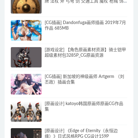
牌 法杖 斧 弓弩 剑 交通工具 魔杖 枪械 饰
品 书籍 投撇 图标 药剂 长柄插画_原画素材
[CG插画] Dandonfuga画师插画 2019年7月
作品 685MB
[游戏设定] 【角色原画素材资源】骑士铠甲
超级素材包3285P_CG原画资源
[CG插画] 新加坡的神级画师 Artgerm （刘
丕政）插画合集
[原画设计] katoyo韩国原画师原画CG作品
集
[原画设计] 《Edge of Eternity（永恒边
缘）》日式风格RPG CG设计159P