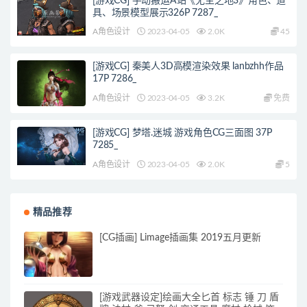
[游戏CG] 手动搬运A站《无主之地3》角色、道
具、场景模型展示326P 7287_
A角色设计
2023-04-05
2.0K
45
[游戏CG] 秦美人3D高模渲染效果 lanbzhh作品
17P 7286_
A角色设计
2023-04-05
3.2K
免费
[游戏CG] 梦塔.迷城 游戏角色CG三面图 37P
7285_
A角色设计
2023-04-05
2.0K
5
精品推荐
[CG插画] Limage插画集 2019五月更新
[游戏武器设定]绘画大全匕首 标志 锤 刀 盾