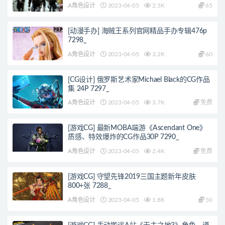
A角色设计
2023-04-05
2.5K
65
[动漫手办] 海贼王系列官网精品手办专辑476p
7298_
A角色设计
2023-04-05
3.2K
60
[CG设计] 俄罗斯艺术家Michael Black的CG作品
集 24P 7297_
A角色设计
2023-04-05
3.7K
免费
[游戏CG] 最新MOBA端游《Ascendant One》
质感、特效爆炸的CG作品30P 7290_
A角色设计
2023-04-05
2.4K
免费
[游戏CG] 守望先锋2019三国主题新年皮肤
800+张 7288_
A角色设计
2023-04-05
1.8K
50