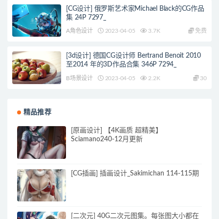
[CG设计] 俄罗斯艺术家Michael Black的CG作品
集 24P 7297_
A角色设计
2023-04-05
3.7K
免费
[3d设计] 德国CG设计师 Bertrand Benoit 2010
至2014 年的3D作品合集 346P 7294_
B场景设计
2023-04-05
2.2K
30
精品推荐
[原画设计] 【4K画质 超精美】
Sciamano240-12月更新
[CG插画] 插画设计_Sakimichan 114-115期
[二次元] 40G二次元图集。每张图大小都在