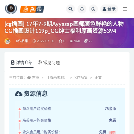
登录
全部
[cg插画] 17年7-9期Ayyasap画师颜色鲜艳的人物
CG插画设计119p_CG绅士福利原画资源5394
X作品集
2022-07-30
0
960
75
详情介绍
常见问题
当前位置：
首页
【原画素材】
X作品集
正文
资源信息
帮众用户购买价格：
75金币
精英用户购买价格：
免费
永久会员用户购买价格：
免费
推荐