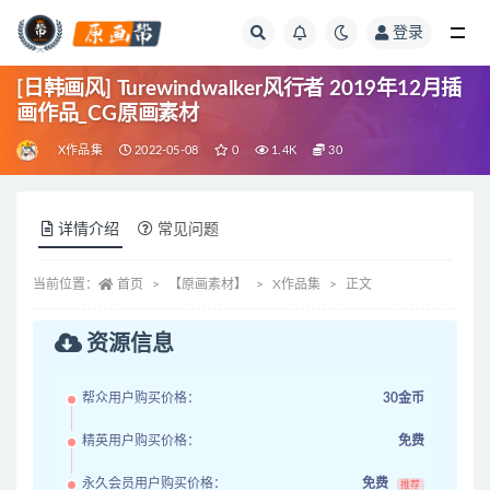
登录
全部
[日韩画风] Turewindwalker风行者 2019年12月插
画作品_CG原画素材
X作品集
2022-05-08
0
1.4K
30
详情介绍
常见问题
当前位置：
首页
【原画素材】
X作品集
正文
资源信息
帮众用户购买价格：
30金币
精英用户购买价格：
免费
永久会员用户购买价格：
免费
推荐