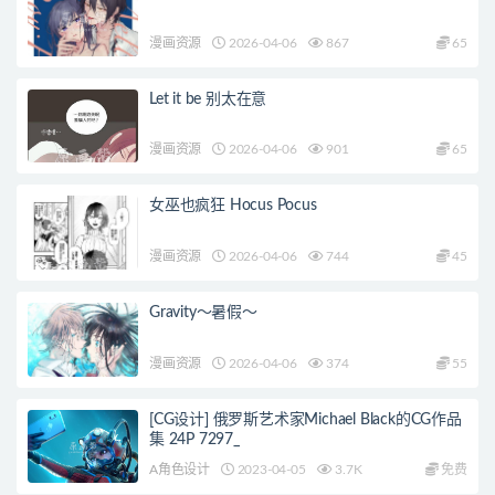
漫画资源
2026-04-06
867
65
Let it be 别太在意
漫画资源
2026-04-06
901
65
女巫也疯狂 Hocus Pocus
漫画资源
2026-04-06
744
45
Gravity～暑假～
漫画资源
2026-04-06
374
55
[CG设计] 俄罗斯艺术家Michael Black的CG作品
集 24P 7297_
A角色设计
2023-04-05
3.7K
免费